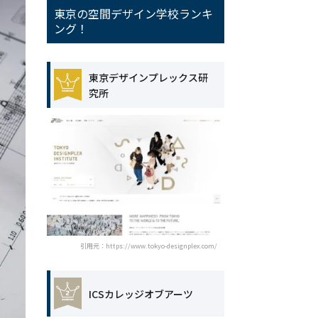
東京の空間デザイン学校ランキ
ング！
東京デザインプレックス研
究所
引用元：https://www.tokyo-designplex.com/
ICSカレッジオブアーツ