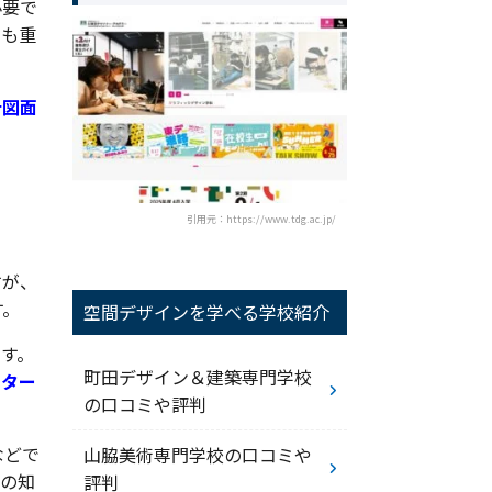
必要で
覚も重
計図面
引用元：https://www.tdg.ac.jp/
すが、
す。
空間デザインを学べる学校紹介
す。
町田デザイン＆建築専門学校
ーター
の口コミや評判
などで
山脇美術専門学校の口コミや
での知
評判