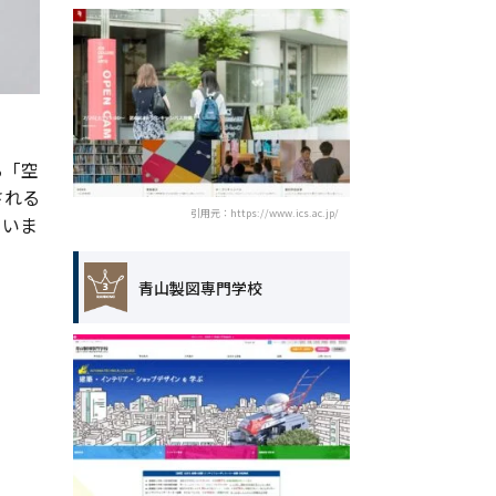
る「空
される
引用元：https://www.ics.ac.jp/
ていま
青山製図専門学校