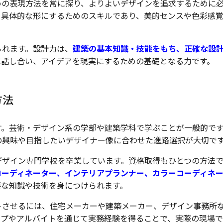
めの表現方法を常に探り、よりよいデザインを追求するために
を具体的な形にするためのスキルであり、美的センスや色彩感
られます。設計力は、
建築の基本知識・技能をもち、正確な設
に話し合い、アイデアを現実にするための基礎となる力です。
方法
す。芸術・デザイン系の学部や建築学科で学ぶことが一般的で
の興味や目指したいデザイナー像に合わせた進路選択が大切で
デザイン専門学校を卒業しています。資格取得もひとつの方法で
コーディネーター、インテリアプランナー、カラーコーディネ
要な知識や技術を身につけられます。
トさせるには、住宅メーカーや建築メーカー、デザイン事務所
ップやアルバイトを通じて実務経験を得ることで、実際の現場