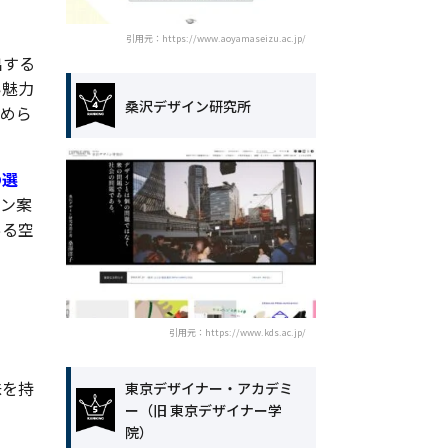
引用元：https://www.aoyamaseizu.ac.jp/
出する
い魅力
桑沢デザイン研究所
求めら
の選
イン案
ある空
引用元：https://www.kds.ac.jp/
味を持
東京デザイナー・アカデミ
ー（旧 東京デザイナー学
院）