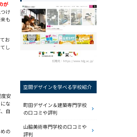
のが
見つけ
将来も
えてお
育てし
引用元：https://www.tdg.ac.jp/
空間デザインを学べる学校紹介
程度安
ーにな
町田デザイン＆建築専門学校
ば、自
の口コミや評判
山脇美術専門学校の口コミや
じめの
評判