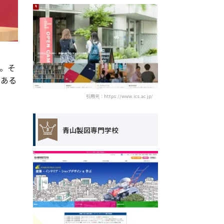
。そ
がある
引用元：https://www.ics.ac.jp/
青山製図専門学校