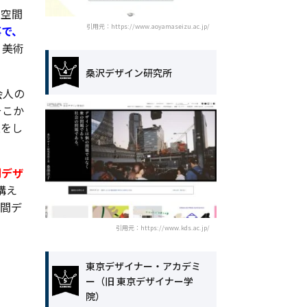
、空間
引用元：https://www.aoyamaseizu.ac.jp/
事で、
、美術
桑沢デザイン研究所
会人の
そこか
進をし
間デザ
構え
空間デ
引用元：https://www.kds.ac.jp/
東京デザイナー・アカデミ
ー（旧 東京デザイナー学
院）