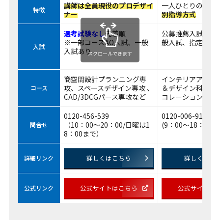
講師は全員現役のプロデザイ
一人ひとりの個性
特徴
ナー
別指導方式
選考試験なし
先着順
公募推薦入試、A
※一部コースAO入試、一般
般入試、指定校推
入試
入試あり
スクロールできます
商空間設計プランニング専
インテリアアーキ
攻、スペースデザイン専攻 、
＆デザイン科、イ
コース
CAD/3DCGパース専攻など
コレーション科な
0120-456-539
0120-006-911
（10：00～20：00/日曜は1
(9：00～18：00)
問合せ
8：00まで）
詳しくはこちら
詳しくはこ
詳細リンク
公式サイトはこちら
公式サイトは
公式リンク