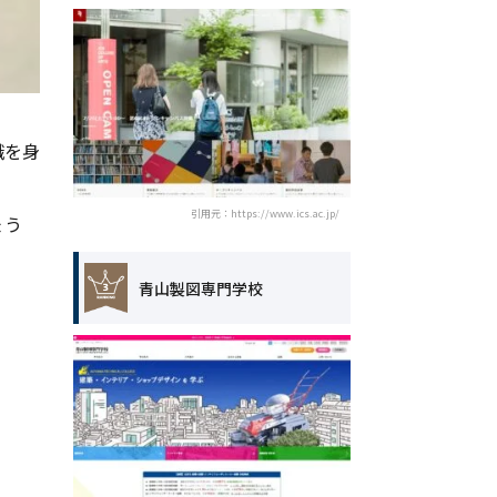
識を身
引用元：https://www.ics.ac.jp/
ょう
青山製図専門学校