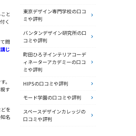
東京デザイン専門学校の口コ
ること
ミや評判
び付く
バンタンデザイン研究所の口
コミや評判
って問
を講じ
町田ひろ子インテリアコーデ
ィネーターアカデミーの口コ
ミや評判
です。
HIPSの口コミや評判
重視す
モード学園の口コミや評判
などを
スペースデザインカレッジの
の知名
口コミや評判