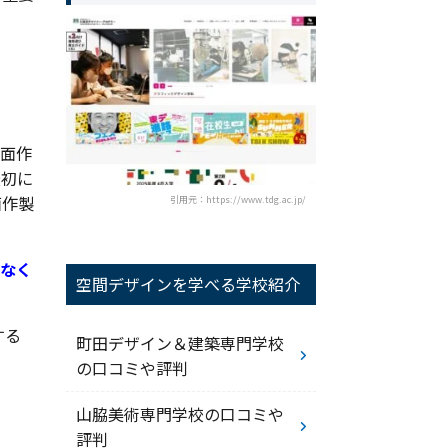
図面作
最初に
面作製
引用元：https://www.tdg.ac.jp/
なく
空間デザインを学べる学校紹介
する
町田デザイン＆建築専門学校
の口コミや評判
山脇美術専門学校の口コミや
評判