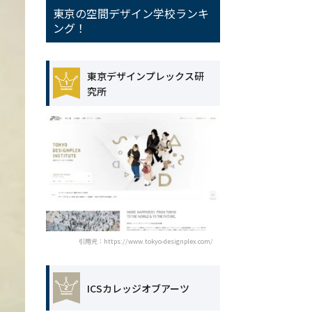
東京の空間デザイン学校ランキ
ング！
東京デザインプレックス研
究所
引用元：https://www.tokyo-designplex.com/
ICSカレッジオブアーツ