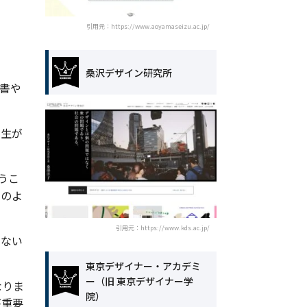
引用元：https://www.aoyamaseizu.ac.jp/
桑沢デザイン研究所
書や
先生が
うこ
このよ
引用元：https://www.kds.ac.jp/
らない
東京デザイナー・アカデミ
ー（旧 東京デザイナー学
なりま
院）
が重要